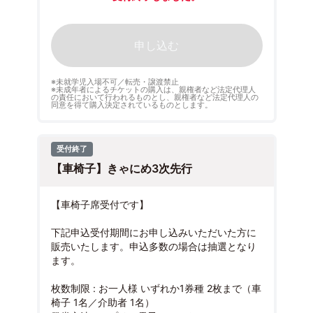
申し込む
※未就学児入場不可／転売・譲渡禁止
※未成年者によるチケットの購入は、親権者など法定代理人
の責任において行われるものとし、親権者など法定代理人の
同意を得て購入決定されているものとします。
受付終了
【車椅子】きゃにめ3次先行
【車椅子席受付です】
下記申込受付期間にお申し込みいただいた方に
販売いたします。申込多数の場合は抽選となり
ます。
枚数制限 : お一人様 いずれか1券種 2枚まで（車
椅子 1名／介助者 1名）